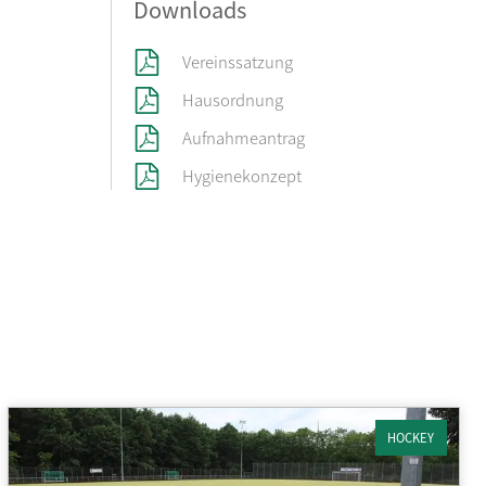
Downloads
Vereinssatzung
Hausordnung
Aufnahmeantrag
Hygienekonzept
HOCKEY